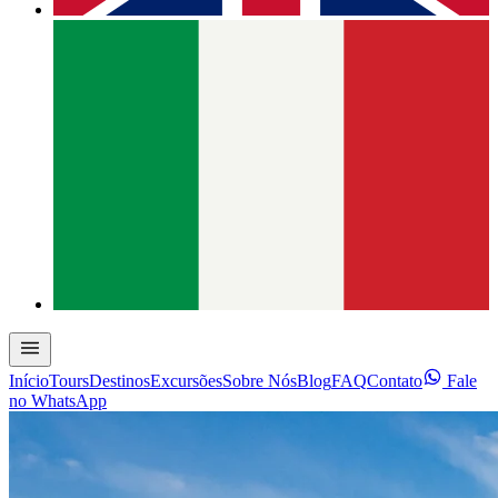
Início
Tours
Destinos
Excursões
Sobre Nós
Blog
FAQ
Contato
Fale
no WhatsApp