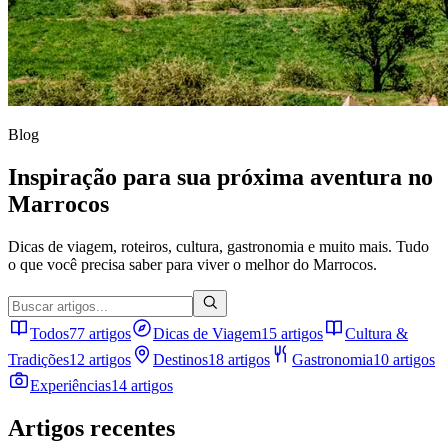
Blog
Inspiração para sua próxima aventura no
Marrocos
Dicas de viagem, roteiros, cultura, gastronomia e muito mais. Tudo
o que você precisa saber para viver o melhor do Marrocos.
Todos
77 artigos
Dicas de Viagem
15 artigos
Cultura &
Tradições
12 artigos
Destinos
18 artigos
Gastronomia
10 artigos
Experiências
14 artigos
Artigos recentes