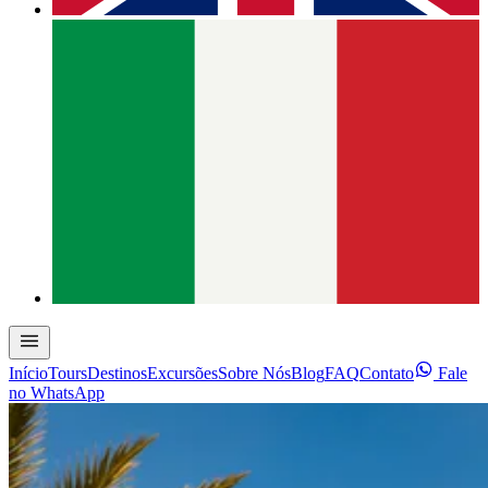
Início
Tours
Destinos
Excursões
Sobre Nós
Blog
FAQ
Contato
Fale
no WhatsApp