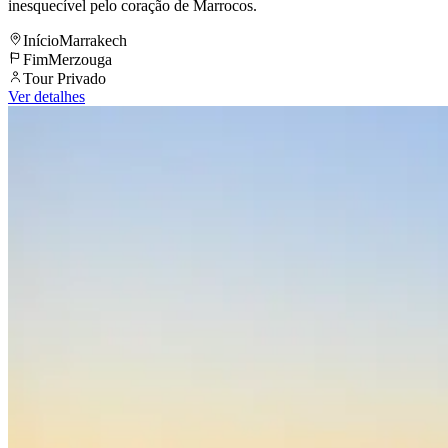
inesquecível pelo coração de Marrocos.
Início
Marrakech
Fim
Merzouga
Tour Privado
Ver detalhes