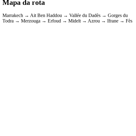
Mapa da rota
Marrakech → Ait Ben Haddou → Vallée du Dadès → Gorges du
Todra → Merzouga → Erfoud → Midelt → Azrou → Ifrane → Fès