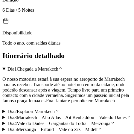
6 Dias / 5 Noites
Disponibilidade
Todo o ano, com saídas diárias
Itinerário detalhado
Dia
1
Chegada a Marrakech
O nosso motorista estará à sua espera no aeroporto de Marrakech
para os receber. Transporte até ao hotel no centro da cidade, onde
poderão descansar após a viagem. Tempo livre para um primeiro
contacto com a cidade vermelha. Sugerimos um passeio inicial pela
famosa praça Jemaa el-Fna. Jantar e pernoite em Marrakech.
Dia
2
Explorar Marrakech
Dia
3
Marrakech – Alto Atlas – Aït Benhaddou – Vale do Dades
Dia
4
Vale do Dades – Gargantas do Todra – Merzouga
Dia
5
Merzouga – Erfoud – Vale do Ziz – Midelt