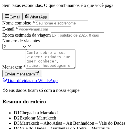
Sem taxas escondidas. O que combinamos é o que você paga.
E-mail
WhatsApp
Nome completo *
E-mail *
Época estimada da viagem
Número de viajantes
Mensagem *
Enviar mensagem
Tirar dúvidas no WhatsApp
Seus dados ficam só com a nossa equipe.
Resumo do roteiro
D1
Chegada a Marrakech
D2
Explorar Marrakech
D3
Marrakech – Alto Atlas – Aït Benhaddou – Vale do Dades
D4
Vale do Dades – Gargantas do Todra – Merzouga