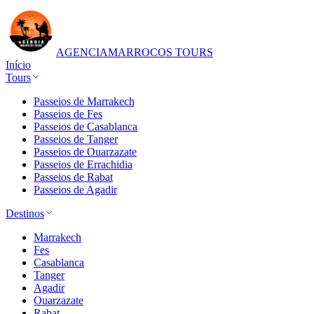
AGENCIA
MARROCOS TOURS
Início
Tours
Passeios de Marrakech
Passeios de Fes
Passeios de Casablanca
Passeios de Tanger
Passeios de Ouarzazate
Passeios de Errachidia
Passeios de Rabat
Passeios de Agadir
Destinos
Marrakech
Fes
Casablanca
Tanger
Agadir
Ouarzazate
Rabat