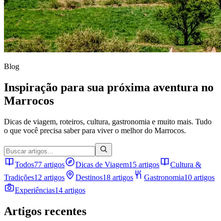
Blog
Inspiração para sua próxima aventura no
Marrocos
Dicas de viagem, roteiros, cultura, gastronomia e muito mais. Tudo
o que você precisa saber para viver o melhor do Marrocos.
Todos
77 artigos
Dicas de Viagem
15 artigos
Cultura &
Tradições
12 artigos
Destinos
18 artigos
Gastronomia
10 artigos
Experiências
14 artigos
Artigos recentes