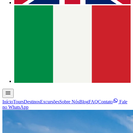
Início
Tours
Destinos
Excursões
Sobre Nós
Blog
FAQ
Contato
Fale
no WhatsApp