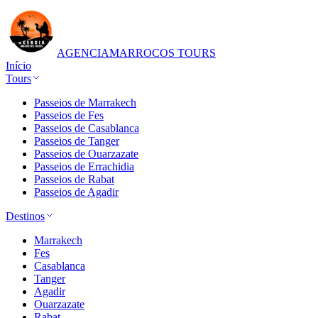
AGENCIA
MARROCOS TOURS
Início
Tours
Passeios de Marrakech
Passeios de Fes
Passeios de Casablanca
Passeios de Tanger
Passeios de Ouarzazate
Passeios de Errachidia
Passeios de Rabat
Passeios de Agadir
Destinos
Marrakech
Fes
Casablanca
Tanger
Agadir
Ouarzazate
Rabat